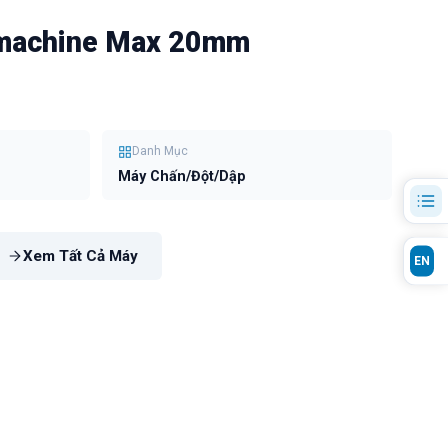
 machine Max 20mm
Danh Mục
Máy Chấn/Đột/Dập
Xem Tất Cả Máy
EN