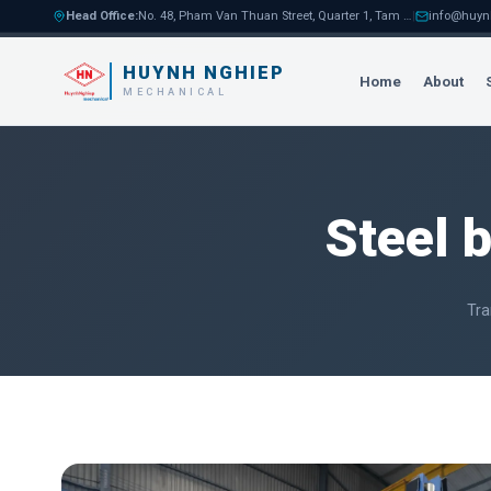
Head Office
:
No. 48, Pham Van Thuan Street, Quarter 1, Tam Hoa Ward, Bien Hoa City
|
info@huyn
HUYNH NGHIEP
Home
About
MECHANICAL
Steel 
Tra