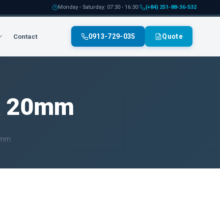
Monday - Saturday: 07:30 - 16:30
|
(+84) 251-88-36-532
0913-729-035
Quote
Contact
ax 20mm
0mm