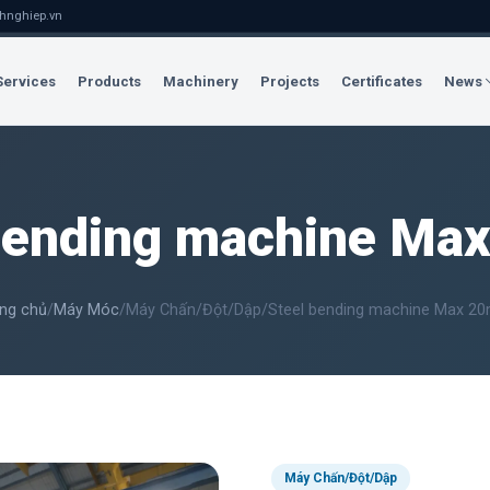
hnghiep.vn
Services
Products
Machinery
Projects
Certificates
News
bending machine M
ng chủ
/
Máy Móc
/
Máy Chấn/Đột/Dập
/
Steel bending machine Max 2
Máy Chấn/Đột/Dập