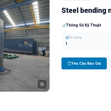
Steel bending
Thông Số Kỹ Thuật
Số Lượng
1
Yêu Cầu Báo Giá