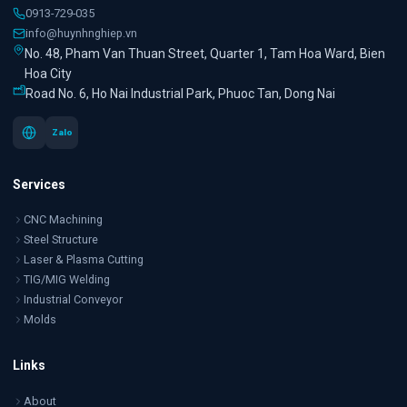
0913-729-035
info@huynhnghiep.vn
No. 48, Pham Van Thuan Street, Quarter 1, Tam Hoa Ward, Bien
Hoa City
Road No. 6, Ho Nai Industrial Park, Phuoc Tan, Dong Nai
Zalo
Services
CNC Machining
Steel Structure
Laser & Plasma Cutting
TIG/MIG Welding
Industrial Conveyor
Molds
Links
About