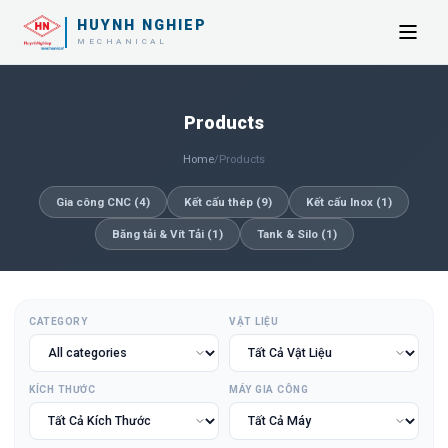
HUYNH NGHIEP
MECHANICAL
Products
Home
/
Products
Gia công CNC
(
4
)
Kết cấu thép
(
9
)
Kết cấu Inox
(
1
)
Băng tải & Vít Tải
(
1
)
Tank & Silo
(
1
)
CATEGORY
VẬT LIỆU
KÍCH THƯỚC
MÁY GIA CÔNG