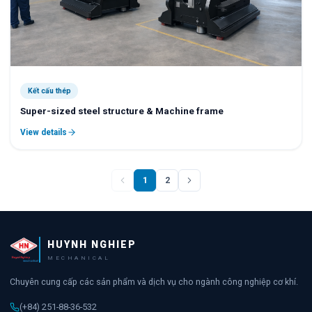
Kết cấu thép
Super-sized steel structure & Machine frame
View details
1
2
HUYNH NGHIEP
MECHANICAL
Chuyên cung cấp các sản phẩm và dịch vụ cho ngành công nghiệp cơ khí.
(+84) 251-88-36-532