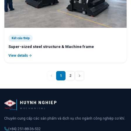
Kết cấu thép
Super-sized steel structure & Machine frame
View details
1
2
HUYNH NGHIEP
MECHANICAL
Chuyên cung cấp các sản phẩm và dịch vụ cho ngành công nghiệp cơ khí.
(+84) 251-88-36-532