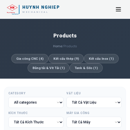
HUYNH NGHIEP
MECHANICAL
Products
Home
/
Products
Gia công CNC
(
4
)
Kết cấu thép
(
9
)
Kết cấu Inox
(
1
)
Băng tải & Vít Tải
(
1
)
Tank & Silo
(
1
)
CATEGORY
VẬT LIỆU
KÍCH THƯỚC
MÁY GIA CÔNG