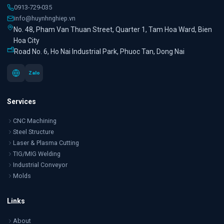
0913-729-035
info@huynhnghiep.vn
No. 48, Pham Van Thuan Street, Quarter 1, Tam Hoa Ward, Bien
Hoa City
Road No. 6, Ho Nai Industrial Park, Phuoc Tan, Dong Nai
Zalo
Services
CNC Machining
Steel Structure
Laser & Plasma Cutting
TIG/MIG Welding
Industrial Conveyor
Molds
Links
About