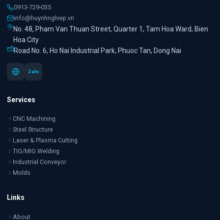
0913-729-035
info@huynhnghiep.vn
No. 48, Pham Van Thuan Street, Quarter 1, Tam Hoa Ward, Bien
Hoa City
Road No. 6, Ho Nai Industrial Park, Phuoc Tan, Dong Nai
Zalo
Services
CNC Machining
Steel Structure
Laser & Plasma Cutting
TIG/MIG Welding
Industrial Conveyor
Molds
Links
About