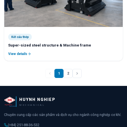
Kết cấu thép
Super-sized steel structure & Machine frame
View details
1
2
HUYNH NGHIEP
MECHANICAL
Chuyên cung cấp các sản phẩm và dịch vụ cho ngành công nghiệp cơ khí.
(+84) 251-88-36-532