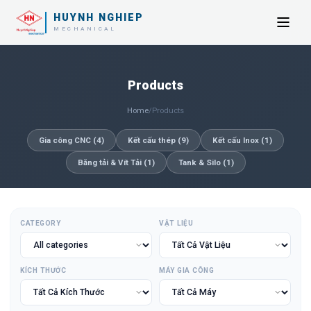
HUYNH NGHIEP
MECHANICAL
Products
Home
/
Products
Gia công CNC
(
4
)
Kết cấu thép
(
9
)
Kết cấu Inox
(
1
)
Băng tải & Vít Tải
(
1
)
Tank & Silo
(
1
)
CATEGORY
VẬT LIỆU
KÍCH THƯỚC
MÁY GIA CÔNG