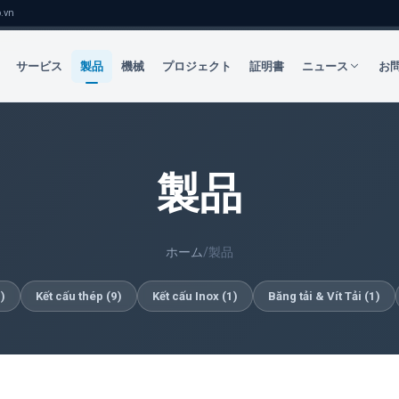
.vn
サービス
製品
機械
プロジェクト
証明書
ニュース
お
製品
ホーム
/
製品
4
)
Kết cấu thép
(
9
)
Kết cấu Inox
(
1
)
Băng tải & Vít Tải
(
1
)