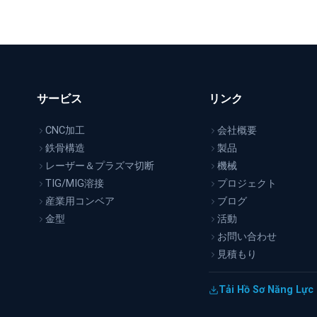
サービス
リンク
CNC加工
会社概要
鉄骨構造
製品
レーザー＆プラズマ切断
機械
TIG/MIG溶接
プロジェクト
産業用コンベア
ブログ
金型
活動
お問い合わせ
見積もり
イ
Tải Hồ Sơ Năng Lực