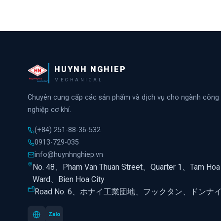
HUYNH NGHIEP
MECHANICAL
Chuyên cung cấp các sản phẩm và dịch vụ cho ngành công
nghiệp cơ khí.
(+84) 251-88-36-532
0913-729-035
info@huynhnghiep.vn
No. 48、Pham Van Thuan Street、Quarter 1、Tam Hoa
Ward、Bien Hoa City
Road No. 6、ホナイ工業団地、フックタン、ドンナ
Zalo