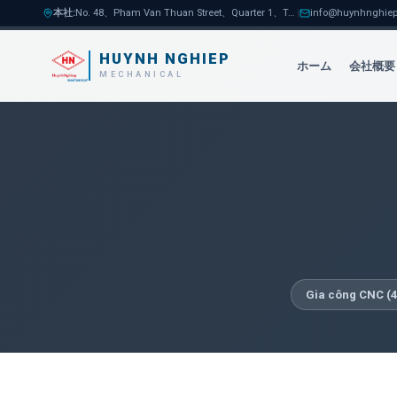
本社
:
No. 48、Pham Van Thuan Street、Quarter 1、Tam Hoa Ward、Bien Hoa City
|
info@huynhnghiep
HUYNH NGHIEP
ホーム
会社概要
MECHANICAL
Gia công CNC
(