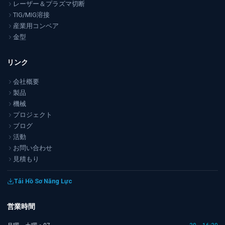
レーザー＆プラズマ切断
TIG/MIG溶接
産業用コンベア
金型
リンク
会社概要
製品
機械
プロジェクト
ブログ
活動
お問い合わせ
見積もり
Tải Hồ Sơ Năng Lực
営業時間