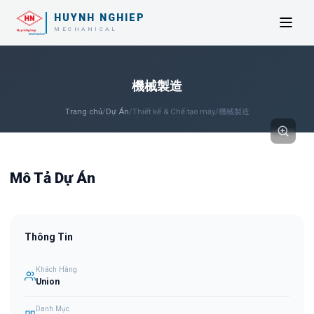
HUYNH NGHIEP
MECHANICAL
機械製造
Trang chủ
/
Dự Án
/
Thiết kế & Chế tạo máy
/
機械製造
Mô Tả Dự Án
Thông Tin
Khách Hàng
Union
Danh Mục