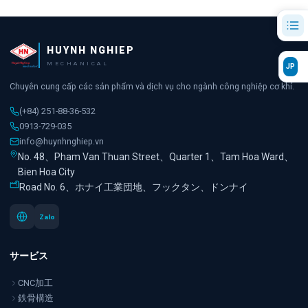
HUYNH NGHIEP
MECHANICAL
JP
Chuyên cung cấp các sản phẩm và dịch vụ cho ngành công nghiệp cơ khí.
(+84) 251-88-36-532
0913-729-035
info@huynhnghiep.vn
No. 48、Pham Van Thuan Street、Quarter 1、Tam Hoa Ward、
Bien Hoa City
Road No. 6、ホナイ工業団地、フックタン、ドンナイ
Zalo
サービス
CNC加工
鉄骨構造