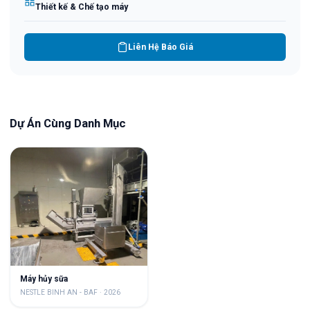
Thiết kế & Chế tạo máy
Liên Hệ Báo Giá
Dự Án Cùng Danh Mục
Máy hủy sữa
NESTLE BINH AN - BAF
·
2026