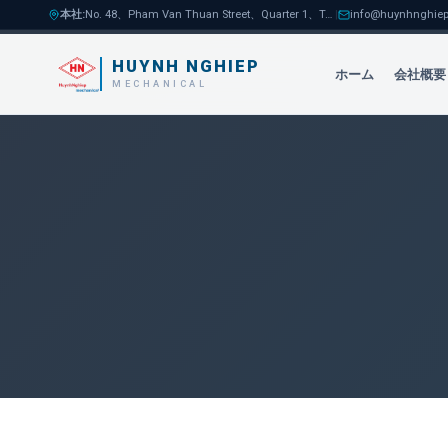
本社
:
No. 48、Pham Van Thuan Street、Quarter 1、Tam Hoa Ward、Bien Hoa City
|
info@huynhnghiep
HUYNH NGHIEP
ホーム
会社概要
MECHANICAL