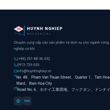
HUYNH NGHIEP
MECHANICAL
Chuyên cung cấp các sản phẩm và dịch vụ cho ngành công
nghiệp cơ khí.
(+84) 251-88-36-532
0913-729-035
info@huynhnghiep.vn
No. 48、Pham Van Thuan Street、Quarter 1、Tam Hoa
Ward、Bien Hoa City
Road No. 6、ホナイ工業団地、フックタン、ドンナ
Zalo