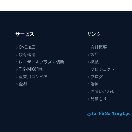
サービス
リンク
CNC加工
会社概要
鉄骨構造
製品
レーザー＆プラズマ切断
機械
TIG/MIG溶接
プロジェクト
産業用コンベア
ブログ
金型
活動
お問い合わせ
見積もり
イ
Tải Hồ Sơ Năng Lực