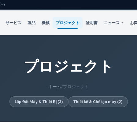
.vn
サービス
製品
機械
プロジェクト
証明書
ニュース
お
プロジェクト
ホーム
/
プロジェクト
Lắp Đặt Máy & Thiết Bị
(
3
)
Thiết kế & Chế tạo máy
(
2
)