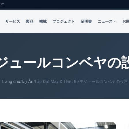
.vn
サービス
製品
機械
プロジェクト
証明書
ニュース
お
ジュールコンベヤの
Trang chủ
/
Dự Án
/
Lắp Đặt Máy & Thiết Bị
/
モジュールコンベヤの設置