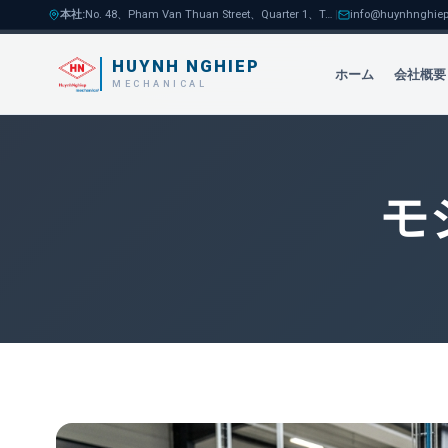
本社
:
No. 48、Pham Van Thuan Street、Quarter 1、Tam Hoa Ward、Bien Hoa City
|
info@huynhnghiep
HUYNH NGHIEP
ホーム
会社概要
MECHANICAL
モ