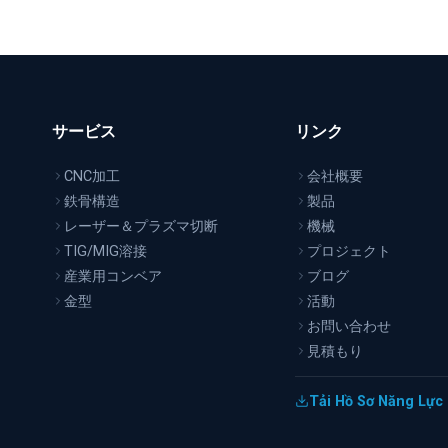
サービス
リンク
CNC加工
会社概要
鉄骨構造
製品
レーザー＆プラズマ切断
機械
TIG/MIG溶接
プロジェクト
産業用コンベア
ブログ
金型
活動
お問い合わせ
見積もり
イ
Tải Hồ Sơ Năng Lực