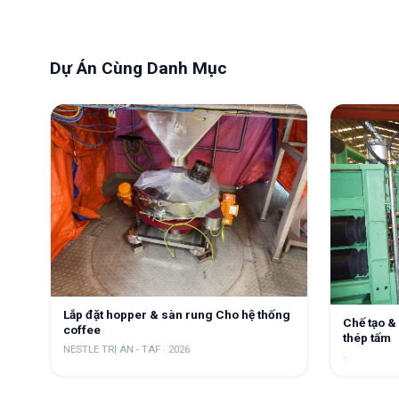
Dự Án Cùng Danh Mục
Lắp đặt hopper & sàn rung Cho hệ thống
Chế tạo &
coffee
thép tấm
NESTLE TRỊ AN - TAF
·
2026
·