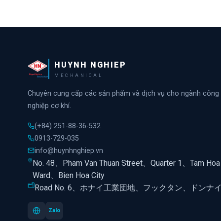
HUYNH NGHIEP
MECHANICAL
Chuyên cung cấp các sản phẩm và dịch vụ cho ngành công
nghiệp cơ khí.
(+84) 251-88-36-532
0913-729-035
info@huynhnghiep.vn
No. 48、Pham Van Thuan Street、Quarter 1、Tam Hoa
Ward、Bien Hoa City
Road No. 6、ホナイ工業団地、フックタン、ドンナ
Zalo