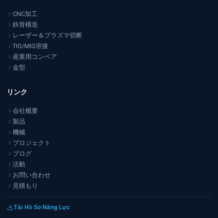
CNC加工
鉄骨構造
レーザー＆プラズマ切断
TIG/MIG溶接
産業用コンベア
金型
リンク
会社概要
製品
機械
プロジェクト
ブログ
活動
お問い合わせ
見積もり
Tải Hồ Sơ Năng Lực