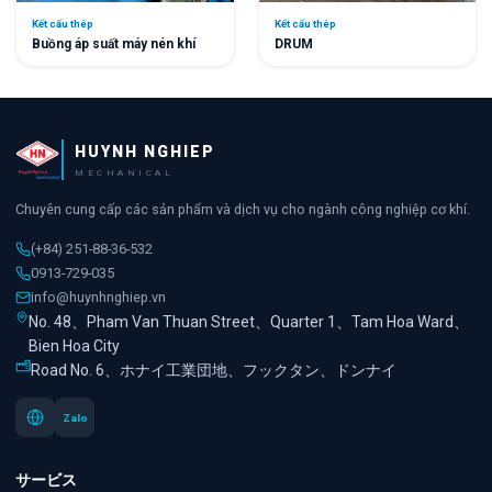
Kết cấu thép
Kết cấu thép
DRUM
Buồng áp suất máy nén khí
HUYNH NGHIEP
MECHANICAL
Chuyên cung cấp các sản phẩm và dịch vụ cho ngành công nghiệp cơ khí.
(+84) 251-88-36-532
0913-729-035
info@huynhnghiep.vn
No. 48、Pham Van Thuan Street、Quarter 1、Tam Hoa Ward、
Bien Hoa City
Road No. 6、ホナイ工業団地、フックタン、ドンナイ
Zalo
サービス