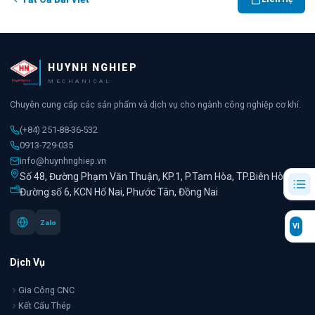
HUYNH NGHIEP
MECHANICAL
Chuyên cung cấp các sản phẩm và dịch vụ cho ngành công nghiệp cơ khí.
(+84) 251-88-36-532
0913-729-035
info@huynhnghiep.vn
Số 48, Đường Phạm Văn Thuận, KP.1, P.Tam Hòa, TP.Biên Hòa
Đường số 6, KCN Hố Nai, Phước Tân, Đồng Nai
Zalo
VI
Dịch Vụ
Gia Công CNC
Kết Cấu Thép