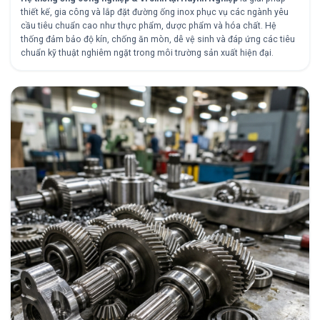
thiết kế, gia công và lắp đặt đường ống inox phục vụ các ngành yêu
cầu tiêu chuẩn cao như thực phẩm, dược phẩm và hóa chất. Hệ
thống đảm bảo độ kín, chống ăn mòn, dễ vệ sinh và đáp ứng các tiêu
chuẩn kỹ thuật nghiêm ngặt trong môi trường sản xuất hiện đại.