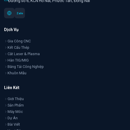
Đường số 6, KCN Hố Nai, Phước Tân, Đồng Nai
Zalo
Dịch Vụ
Gia Công CNC
Kết Cấu Thép
Cắt Laser & Plasma
Hàn TIG/MIG
Băng Tải Công Nghiệp
Khuôn Mẫu
Liên Kết
Giới Thiệu
Sản Phẩm
Máy Móc
Dự Án
Bài Viết