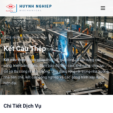
HUYNH NGHIEP
MECHANICAL
Trang chủ
/
Dịch Vụ
/
Kết Cấu Thép
Kết Cấu Thép
Kết cấu thép
là giải pháp thiết kế, gia công và lắp dựng các
công trình bằng thép, đảm bảo độ bền cao, khả năng chịu lực
tốt và thi công nhanh chóng. Ứng dụng rộng rãi trong nhà xưởng,
nhà tiền chế, kết cấu công nghiệp và các công trình xây dựng
hiện đại.
Chi Tiết Dịch Vụ