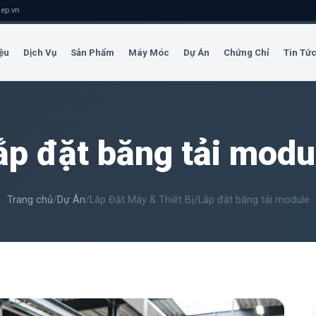
ep.vn
ệu
Dịch Vụ
Sản Phẩm
Máy Móc
Dự Án
Chứng Chỉ
Tin Tứ
ắp đặt băng tải modu
Trang chủ
/
Dự Án
/
Lắp Đặt Máy & Thiết Bị
/
Lắp đặt băng tải module