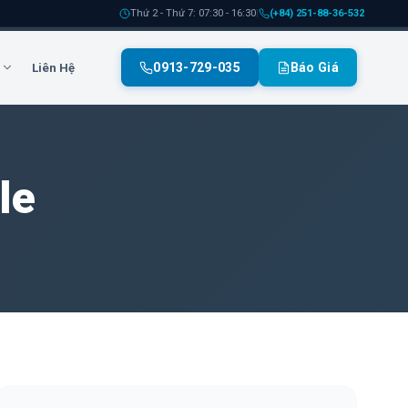
Thứ 2 - Thứ 7: 07:30 - 16:30
|
(+84) 251-88-36-532
0913-729-035
Báo Giá
c
Liên Hệ
le