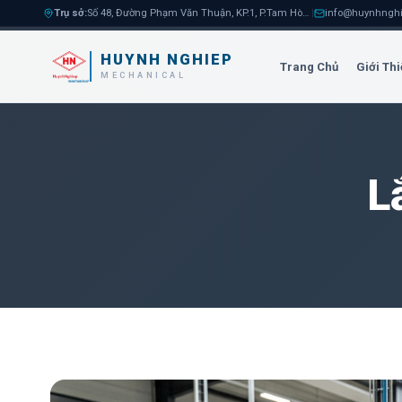
Trụ sở
:
Số 48, Đường Phạm Văn Thuận, KP.1, P.Tam Hòa, TP.Biên Hòa
|
info@huynhnghi
HUYNH NGHIEP
Trang Chủ
Giới Thi
MECHANICAL
L