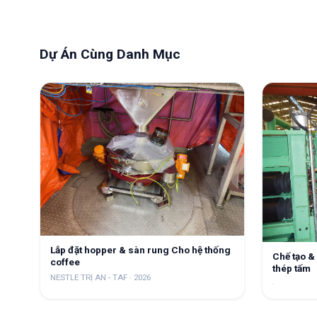
Dự Án Cùng Danh Mục
Lắp đặt hopper & sàn rung Cho hệ thống
Chế tạo &
coffee
thép tấm
NESTLE TRỊ AN - TAF
·
2026
·