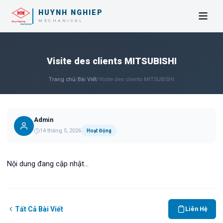
HUYNH NGHIEP
MECHANICAL
Visite des clients MITSUBISHI
Trang chủ
/
Bài Viết
/
Visite des clients MITSUBISHI
Admin
14 tháng 5, 2026
Hoạt Động
Nội dung đang cập nhật...
Tất Cả Bài Viết
Liên Hệ