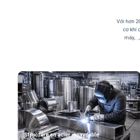
Với hơn 20
cơ khí 
máy,..
Structure en acier inoxydable