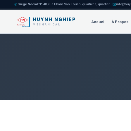
Siège Social
:
N° 48, rue Pham Van Thuan, quartier 1, quartier Tam Hoa, ville de Bien Hoa
|
info@huy
HUYNH NGHIEP
Accueil
À Propos
MECHANICAL