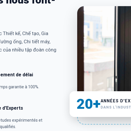
 Thiết kế, Chế tạo, Gia
đường ống, Chi tiết máy,
ợc của nhiều tập đoàn công
ement de délai
emps garantie à 100%.
20+
ANNÉES D'E
e d'Experts
DANS L'INDUS
études expérimentés et
ualifiés.