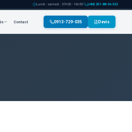
Lundi - samedi : 07h30 - 16h30
|
(+84) 251-88-36-532
0913-729-035
Devis
és
Contact