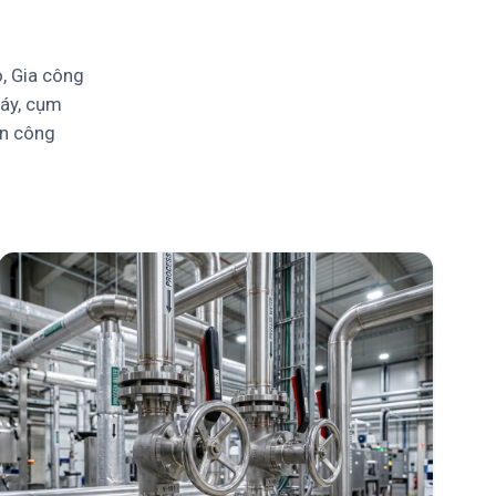
o, Gia công
máy, cụm
àn công