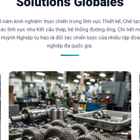
Solutions Globales
 năm kinh nghiệm thực chiến trong lĩnh vực Thiết kế, Chế tạ
các lĩnh vực như Kết cấu thép, hệ thống đường ống, Chi tiết 
., Huỳnh Nghiệp tự hào là đối tác chiến lược của nhiều tập đo
nghiệp đa quốc gia.