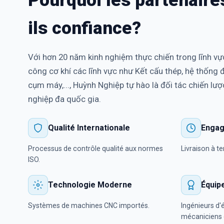
ils confiance?
Với hơn 20 năm kinh nghiệm thực chiến trong lĩnh vực
công cơ khí các lĩnh vực như Kết cấu thép, hệ thống 
cụm máy,..., Huỳnh Nghiệp tự hào là đối tác chiến lư
nghiệp đa quốc gia.
Qualité Internationale
Engag
Processus de contrôle qualité aux normes
Livraison à t
ISO.
Technologie Moderne
Équip
Systèmes de machines CNC importés.
Ingénieurs d'
mécaniciens q