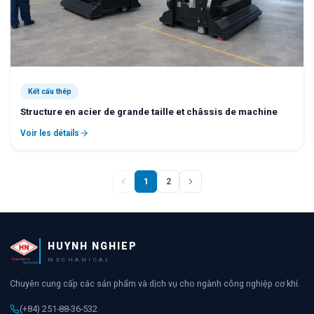
Kết cấu thép
Structure en acier de grande taille et châssis de machine
Voir les détails
1
2
HUYNH NGHIEP
MECHANICAL
Chuyên cung cấp các sản phẩm và dịch vụ cho ngành công nghiệp cơ khí.
(+84) 251-88-36-532