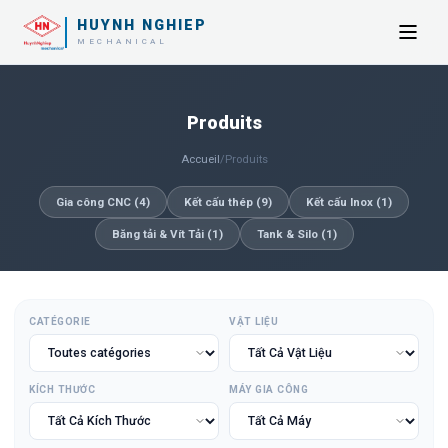
HUYNH NGHIEP
MECHANICAL
Produits
Accueil
/
Produits
Gia công CNC
(
4
)
Kết cấu thép
(
9
)
Kết cấu Inox
(
1
)
Băng tải & Vít Tải
(
1
)
Tank & Silo
(
1
)
CATÉGORIE
VẬT LIỆU
KÍCH THƯỚC
MÁY GIA CÔNG