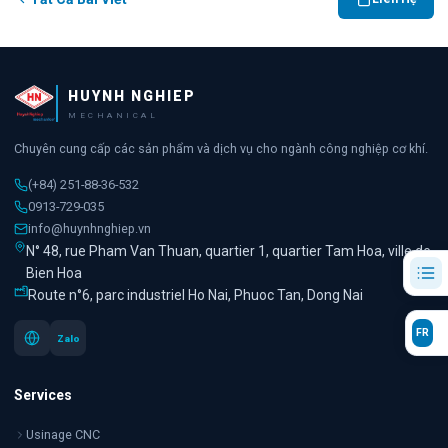
HUYNH NGHIEP
MECHANICAL
Chuyên cung cấp các sản phẩm và dịch vụ cho ngành công nghiệp cơ khí.
(+84) 251-88-36-532
0913-729-035
info@huynhnghiep.vn
N° 48, rue Pham Van Thuan, quartier 1, quartier Tam Hoa, ville de
Bien Hoa
Route n°6, parc industriel Ho Nai, Phuoc Tan, Dong Nai
FR
Zalo
Services
Usinage CNC