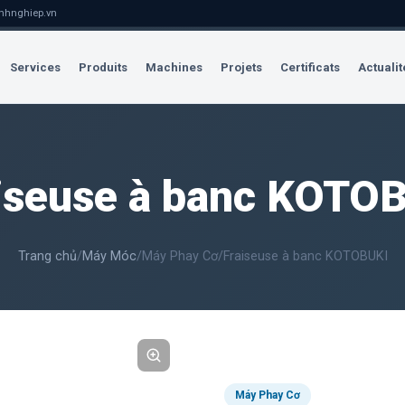
nhnghiep.vn
Services
Produits
Machines
Projets
Certificats
Actualit
iseuse à banc KOTO
Trang chủ
/
Máy Móc
/
Máy Phay Cơ
/
Fraiseuse à banc KOTOBUKI
Máy Phay Cơ