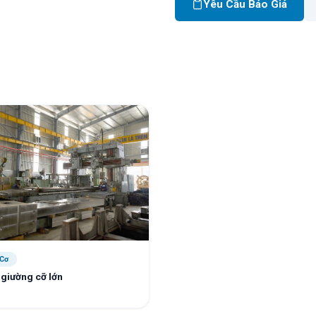
Yêu Cầu Báo Giá
 Cơ
giường cỡ lớn