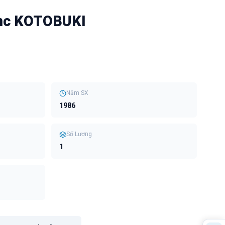
anc KOTOBUKI
Năm SX
1986
Số Lượng
1