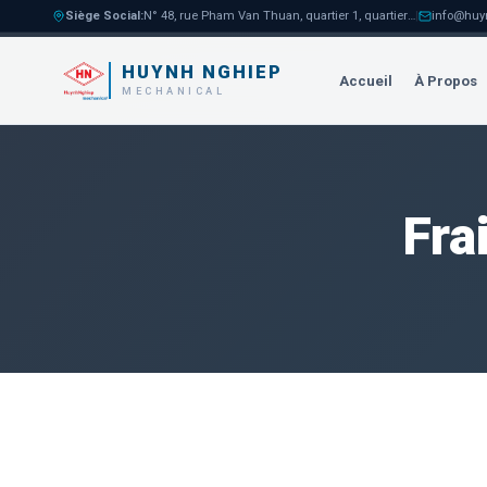
Siège Social
:
N° 48, rue Pham Van Thuan, quartier 1, quartier Tam Hoa, ville de Bien Hoa
|
info@huy
HUYNH NGHIEP
Accueil
À Propos
MECHANICAL
Fra