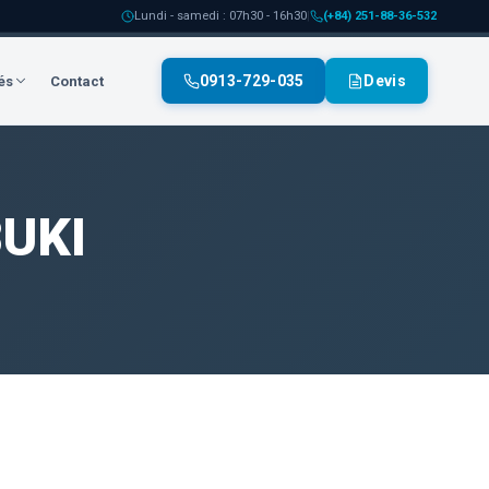
Lundi - samedi : 07h30 - 16h30
|
(+84) 251-88-36-532
0913-729-035
Devis
és
Contact
BUKI