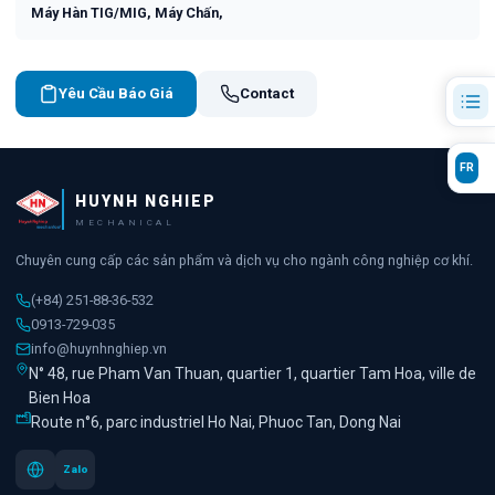
Máy Hàn TIG/MIG, Máy Chấn,
Yêu Cầu Báo Giá
Contact
FR
HUYNH NGHIEP
MECHANICAL
Chuyên cung cấp các sản phẩm và dịch vụ cho ngành công nghiệp cơ khí.
(+84) 251-88-36-532
0913-729-035
info@huynhnghiep.vn
N° 48, rue Pham Van Thuan, quartier 1, quartier Tam Hoa, ville de
Bien Hoa
Route n°6, parc industriel Ho Nai, Phuoc Tan, Dong Nai
Zalo