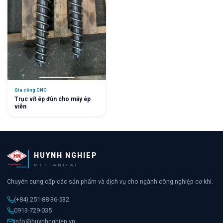
Gia công CNC
Trục vít ép đùn cho máy ép
viên
HUYNH NGHIEP
MECHANICAL
Chuyên cung cấp các sản phẩm và dịch vụ cho ngành công nghiệp cơ khí.
(+84) 251-88-36-532
0913-729-035
info@huynhnghiep.vn