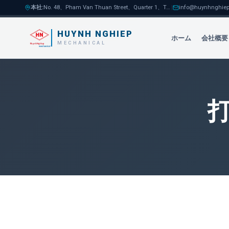
本社
:
No. 48、Pham Van Thuan Street、Quarter 1、Tam Hoa Ward、Bien Hoa City
|
info@huynhnghiep
HUYNH NGHIEP
ホーム
会社概要
MECHANICAL