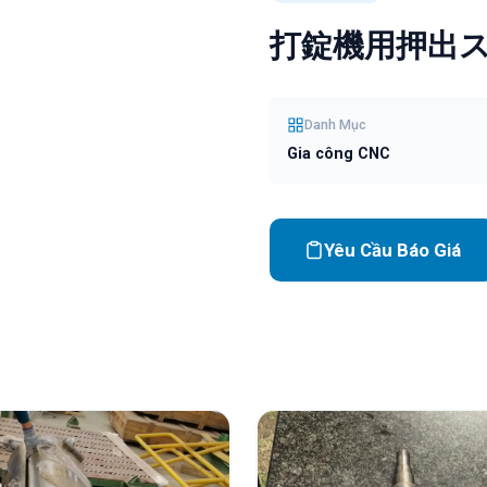
打錠機用押出
Danh Mục
Gia công CNC
Yêu Cầu Báo Giá