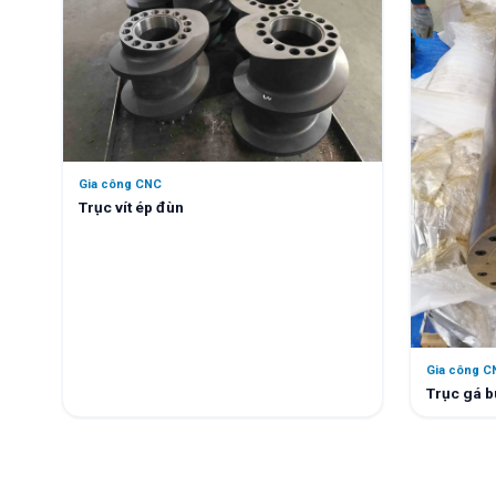
Gia công CNC
Trục vít ép đùn
Gia công C
Trục gá b