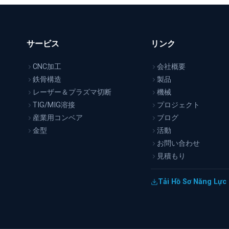
サービス
リンク
CNC加工
会社概要
鉄骨構造
製品
レーザー＆プラズマ切断
機械
TIG/MIG溶接
プロジェクト
産業用コンベア
ブログ
金型
活動
お問い合わせ
見積もり
イ
Tải Hồ Sơ Năng Lực