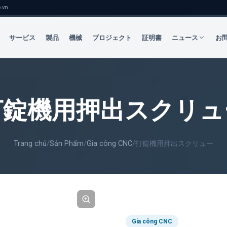
.vn
サービス
製品
機械
プロジェクト
証明書
ニュース
お
打錠機用押出スクリュ
Trang chủ
/
Sản Phẩm
/
Gia công CNC
/
打錠機用押出スクリュー
Gia công CNC