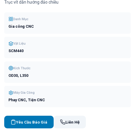
Trục vít dẫn hướng đảo chiều
Danh Mục
Gia công CNC
Vật Liệu
SCM440
Kích Thước
OD30, L350
Máy Gia Công
Phay CNC, Tiện CNC
Yêu Cầu Báo Giá
Liên Hệ