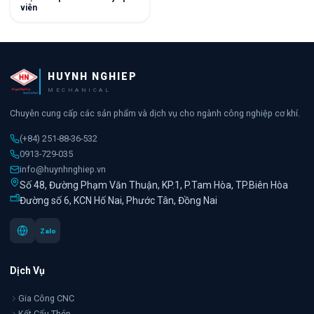
viên
HUYNH NGHIEP
MECHANICAL
Chuyên cung cấp các sản phẩm và dịch vụ cho ngành công nghiệp cơ khí.
(+84) 251-88-36-532
0913-729-035
info@huynhnghiep.vn
Số 48, Đường Phạm Văn Thuận, KP.1, P.Tam Hòa, TP.Biên Hòa
Đường số 6, KCN Hố Nai, Phước Tân, Đồng Nai
Zalo
Dịch Vụ
Gia Công CNC
Kết Cấu Thép