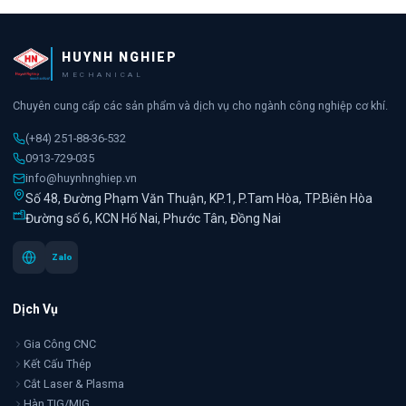
HUYNH NGHIEP
MECHANICAL
Chuyên cung cấp các sản phẩm và dịch vụ cho ngành công nghiệp cơ khí.
(+84) 251-88-36-532
0913-729-035
info@huynhnghiep.vn
Số 48, Đường Phạm Văn Thuận, KP.1, P.Tam Hòa, TP.Biên Hòa
Đường số 6, KCN Hố Nai, Phước Tân, Đồng Nai
Zalo
Dịch Vụ
Gia Công CNC
Kết Cấu Thép
Cắt Laser & Plasma
Hàn TIG/MIG