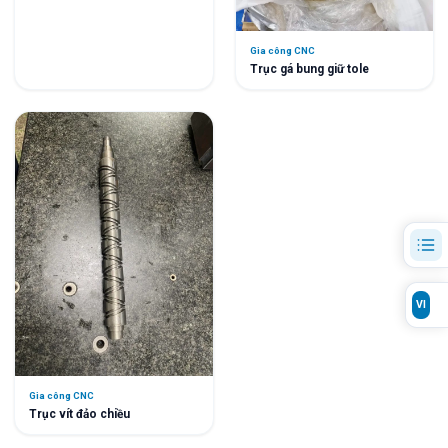
Gia công CNC
Trục gá bung giữ tole
VI
Gia công CNC
Trục vít đảo chiều