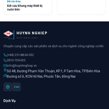
Kết cấu thép
Kết cấu khung máy thiết bị
sườn bên
HUYNH NGHIEP
MECHANICAL
Chuyên cung cấp các sản phẩm và dịch vụ cho ngành công nghiệp cơ khí.
(+84) 251-88-36-532
0913-729-035
info@huynhnghiep.vn
Số 48, Đường Phạm Văn Thuận, KP.1, P.Tam Hòa, TP.Biên Hòa
Đường số 6, KCN Hố Nai, Phước Tân, Đồng Nai
Zalo
Dịch Vụ