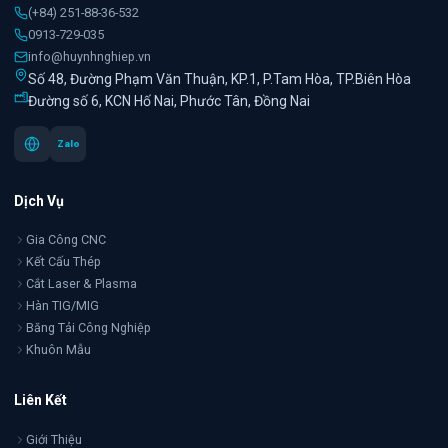
(+84) 251-88-36-532
0913-729-035
info@huynhnghiep.vn
Số 48, Đường Phạm Văn Thuận, KP.1, P.Tam Hòa, TP.Biên Hòa
Đường số 6, KCN Hố Nai, Phước Tân, Đồng Nai
Zalo
Dịch Vụ
Gia Công CNC
Kết Cấu Thép
Cắt Laser & Plasma
Hàn TIG/MIG
Băng Tải Công Nghiệp
Khuôn Mẫu
Liên Kết
Giới Thiệu