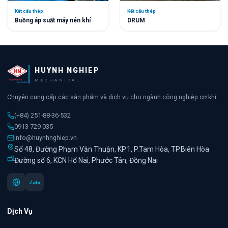
Kết cấu thép
Kết cấu thép
DRUM
Buồng áp suất máy nén khí
HUYNH NGHIEP
MECHANICAL
Chuyên cung cấp các sản phẩm và dịch vụ cho ngành công nghiệp cơ khí.
(+84) 251-88-36-532
0913-729-035
info@huynhnghiep.vn
Số 48, Đường Phạm Văn Thuận, KP.1, P.Tam Hòa, TP.Biên Hòa
Đường số 6, KCN Hố Nai, Phước Tân, Đồng Nai
Zalo
Dịch Vụ