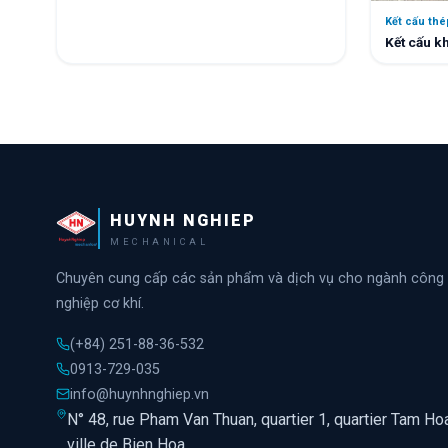
Kết cấu thé
Kết cấu k
HUYNH NGHIEP
MECHANICAL
Chuyên cung cấp các sản phẩm và dịch vụ cho ngành công
nghiệp cơ khí.
(+84) 251-88-36-532
0913-729-035
info@huynhnghiep.vn
N° 48, rue Pham Van Thuan, quartier 1, quartier Tam Hoa
ville de Bien Hoa