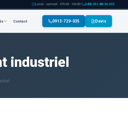
Lundi - samedi : 07h30 - 16h30
|
(+84) 251-88-36-532
0913-729-035
Devis
és
Contact
 industriel
triel