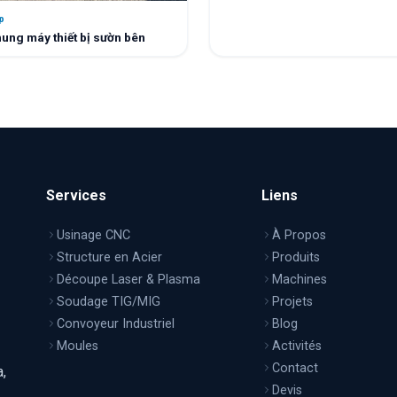
p
hung máy thiết bị sườn bên
Services
Liens
Usinage CNC
À Propos
Structure en Acier
Produits
Découpe Laser & Plasma
Machines
Soudage TIG/MIG
Projets
Convoyeur Industriel
Blog
Moules
Activités
Contact
,
Devis