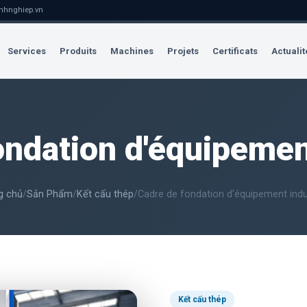
nhnghiep.vn
Services
Produits
Machines
Projets
Certificats
Actualit
ondation d'équipement
g chủ
/
Sản Phẩm
/
Kết cấu thép
/
Cadre de fondation d'équipement indus
Kết cấu thép