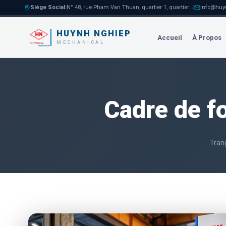
Siège Social
:
N° 48, rue Pham Van Thuan, quartier 1, quartier Tam Hoa, ville de Bien Hoa
|
info@huy
HUYNH NGHIEP
Accueil
À Propos
MECHANICAL
Cadre de f
Tran