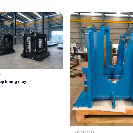
p
hép khung máy
Kết cấu thép